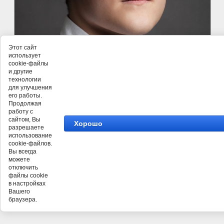
Этот сайт
использует
cookie-файлы
и другие
технологии
для улучшения
его работы.
Продолжая
работу с
сайтом, Вы
Хорошо
разрешаете
использование
cookie-файлов.
Вы всегда
можете
отключить
файлы cookie
©
Стоматология Седьмое Небо
в настройках
Вашего
браузера.